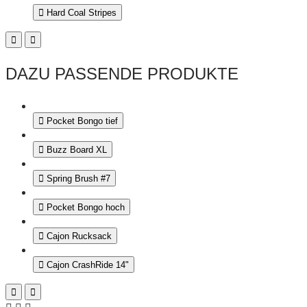
Hard Coal Stripes
DAZU PASSENDE PRODUKTE
Pocket Bongo tief
Buzz Board XL
Spring Brush #7
Pocket Bongo hoch
Cajon Rucksack
Cajon CrashRide 14"